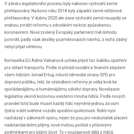
V závěru legislativního procesu byly nakonec východní země
přehlasovány. Na konci roku 2018 byly západní země většinově
přehlasovány. V dubnu 2020 ale zase východní země neuspěly se
snahou zvrátit reformu s odvoláním na krizi způsobenou
koronavirem. Nově zvolený Evropský parlament měl dohodu
potvrdit, padly však desítky pozměňovacích návrhů, z nichž žádný
nebyl přijat většinou.
Komisařka EU Adina Valeanová uvítala přijetí tzv. balíčku opatření
pro oblast transportu. Podle ní přináší sociální a finanční zlepšení
všem řidičům. Ismail Ertug, mluvčí německé strany SPD pro
dopravní politiku, řekl, že výsledkem reformy je velký krok ke
spořádanějšímu a humánnějšímu odvětví dopravy. Novelizace
legislativy ukončí kočovnou existenci mnoha řidičů. Podle nových
pravidel totiž bude muset každý řidič nejméně jednou za osm
týdnů vrátit svěřené vozidlo spediční společnosti. Řidiči nyní
nacházejí v zákonech oporu, nejen že jsou pro nedostatek placeni
nadstandardními příjmy, nově mohou počítat s příznivými
podmínkami pro běžný život. To v současnosti dělá z řidičů