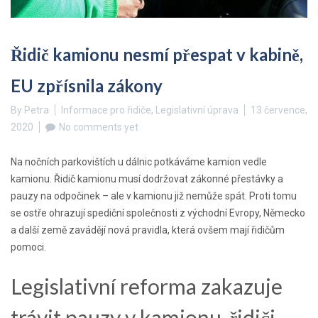
Řidič kamionu nesmí přespat v kabině,
EU zpřísnila zákony
By
Petra
Informace pro řidiče
,
Legislativní úprava
13 července,
2020
No comments yet
Na nočních parkovištích u dálnic potkáváme kamion vedle
kamionu. Řidič kamionu musí dodržovat zákonné přestávky a
pauzy na odpočinek – ale v kamionu již nemůže spát. Proti tomu
se ostře ohrazují spediční společnosti z východní Evropy, Německo
a další země zavádějí nová pravidla, která ovšem mají řidičům
pomoci.
Legislativní reforma zakazuje
trávit pauzy v kamionu, řidiči