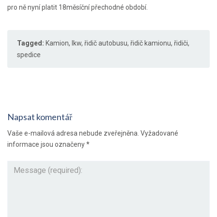
pro ně nyní platit 18měsíční přechodné období.
Tagged:
Kamion
,
lkw
,
řidič autobusu
,
řidič kamionu
,
řidiči
,
spedice
Napsat komentář
Vaše e-mailová adresa nebude zveřejněna.
Vyžadované
informace jsou označeny
*