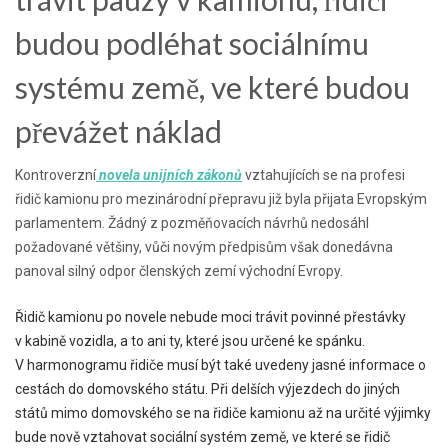
budou podléhat sociálnímu
systému země, ve které budou
převážet náklad
Kontroverzní
novela unijních zákonů
vztahujících se na profesi
řidič kamionu pro mezinárodní přepravu již byla přijata Evropským
parlamentem. Žádný z pozměňovacích návrhů nedosáhl
požadované většiny, vůči novým předpisům však donedávna
panoval silný odpor členských zemí východní Evropy.
Řidič kamionu po novele nebude moci trávit povinné přestávky
v kabině vozidla, a to ani ty, které jsou určené ke spánku.
V harmonogramu řidiče musí být také uvedeny jasné informace o
cestách do domovského státu. Při delších výjezdech do jiných
států mimo domovského se na řidiče kamionu až na určité výjimky
bude nově vztahovat sociální systém země, ve které se řidič